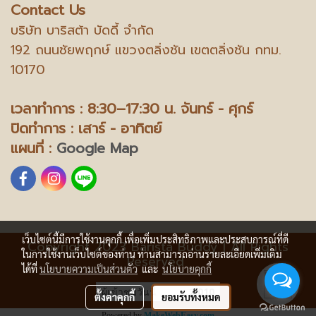
Contact Us
บริษัท บาริสต้า บัดดี้ จำกัด
192 ถนนชัยพฤกษ์ แขวงตลิ่งชัน เขตตลิ่งชัน กทม.
10170
เวลาทำการ : 8:30–17:30 น.
จันทร์ - ศุกร์
ปิดทำการ : เสาร์ - อาทิตย์
แผนที่ :
Google Map
เว็บไซต์นี้มีการใช้งานคุกกี้ เพื่อเพิ่มประสิทธิภาพและประสบการณ์ที่ดี
Copyright 2023 Barista Buddy | All Rights
ในการใช้งานเว็บไซต์ของท่าน ท่านสามารถอ่านรายละเอียดเพิ่มเติม
Reserved
ได้ที่
นโยบายความเป็นส่วนตัว
และ
นโยบายคุกกี้
ผู้เข้าชมวันนี้
2,010
ตั้งค่าคุกกี้
ยอมรับทั้งหมด
Powered by
MakeWebEasy.com