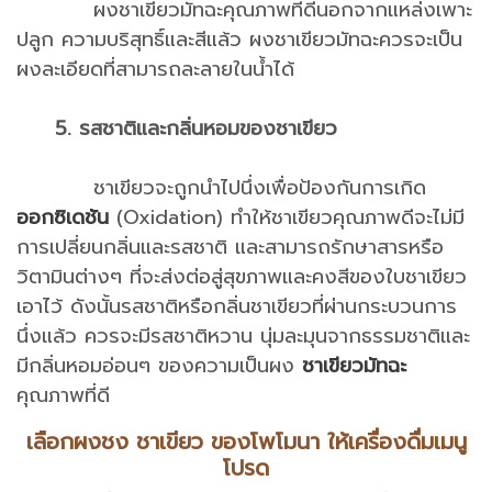
ผงชาเขียวมัทฉะคุณภาพที่ดีนอกจากแหล่งเพาะ
ปลูก ความบริสุทธิ์และสีแล้ว ผงชาเขียวมัทฉะควรจะเป็น
ผงละเอียดที่สามารถละลายในน้ำได้
5. รสชาติและกลิ่นหอมของชาเขียว
ชาเขียวจะถูกนำไปนึ่งเพื่อป้องกันการเกิด
ออกซิเดชัน
(Oxidation) ทำให้ชาเขียวคุณภาพดีจะไม่มี
การเปลี่ยนกลิ่นและรสชาติ และสามารถรักษาสารหรือ
วิตามินต่างๆ ที่จะส่งต่อสู่สุขภาพและคงสีของใบชาเขียว
เอาไว้ ดังนั้นรสชาติหรือกลิ่นชาเขียวที่ผ่านกระบวนการ
นึ่งแล้ว ควรจะมีรสชาติหวาน นุ่มละมุนจากธรรมชาติและ
มีกลิ่นหอมอ่อนๆ ของความเป็นผง
ชาเขียวมัทฉะ
คุณภาพที่ดี
เลือกผงชง ชาเขียว ของโพโมนา ให้เครื่องดื่มเมนู
โปรด