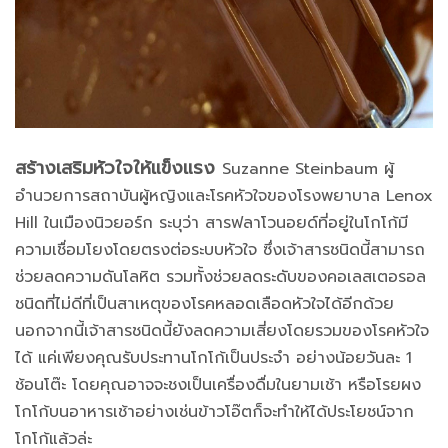
สร้างเสริมหัวใจให้แข็งแรง
Suzanne Steinbaum ผู้
อำนวยการสถาบันผู้หญิงและโรคหัวใจของโรงพยาบาล Lenox
Hill ในเมืองนิวยอร์ก ระบุว่า สารฟลาโวนอยด์ที่อยู่ในโกโก้มี
ความเชื่อมโยงโดยตรงต่อระบบหัวใจ ซึ่งเจ้าสารชนิดนี้สามารถ
ช่วยลดความดันโลหิต รวมทั้งช่วยลดระดับของคอเลสเตอรอล
ชนิดที่ไม่ดีที่เป็นสาเหตุของโรคหลอดเลือดหัวใจได้อีกด้วย
นอกจากนี้เจ้าสารชนิดนี้ยังลดความเสี่ยงโดยรวมของโรคหัวใจ
ได้ แค่เพียงคุณรับประทานโกโก้เป็นประจำ อย่างน้อยวันละ 1
ช้อนโต๊ะ โดยคุณอาจจะชงเป็นเครื่องดื่มในยามเช้า หรือโรยผง
โกโก้บนอาหารเช้าอย่างเช่นข้าวโอ๊ตก็จะทำให้ได้ประโยชน์จาก
โกโก้แล้วล่ะ