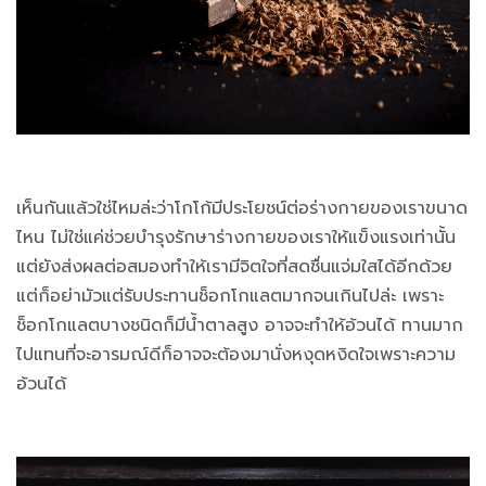
เห็นกันแล้วใช่ไหมล่ะว่าโกโก้มีประโยชน์ต่อร่างกายของเราขนาด
ไหน ไม่ใช่แค่ช่วยบำรุงรักษาร่างกายของเราให้แข็งแรงเท่านั้น
แต่ยังส่งผลต่อสมองทำให้เรามีจิตใจที่สดชื่นแจ่มใสได้อีกด้วย
แต่ก็อย่ามัวแต่รับประทานช็อกโกแลตมากจนเกินไปล่ะ เพราะ
ช็อกโกแลตบางชนิดก็มีน้ำตาลสูง อาจจะทำให้อ้วนได้ ทานมาก
ไปแทนที่จะอารมณ์ดีก็อาจจะต้องมานั่งหงุดหงิดใจเพราะความ
อ้วนได้