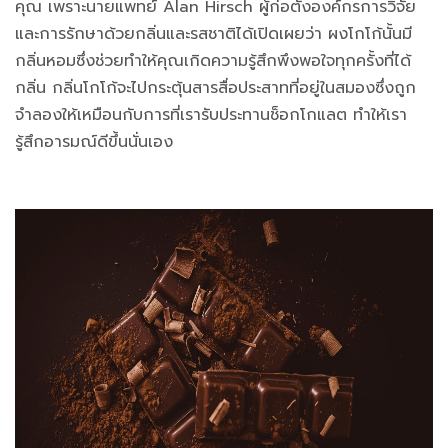
คุณ เพราะนายแพทย์ Alan Hirsch ผู้ก่อตั้งองค์กรการวิจัย
และการรักษาด้วยกลิ่นและรสชาติได้เปิดเผยว่า ผงโกโก้นั้นมี
กลิ่นหอมซึ่งช่วยทำให้คุณเกิดความรู้สึกพึงพอใจทุกครั้งที่ได้
กลิ่น กลิ่นโกโก้จะไปกระตุ้นสารสื่อประสาทที่อยู่ในสมองซึ่งถูก
จำลองให้เหมือนกับการที่เรารับประทานช็อกโกแลต ทำให้เรา
รู้สึกอารมณ์ดีขึ้นนั่นเอง