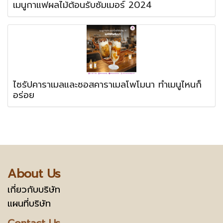
เมนูกาแฟผลไม้ต้อนรับซัมเมอร์ 2024
ไซรัปคาราเมลและซอสคาราเมลโพโมนา ทำเมนูไหนก็
อร่อย
About Us
เกี่ยวกับบริษัท
แผนที่บริษัท
Contact Us