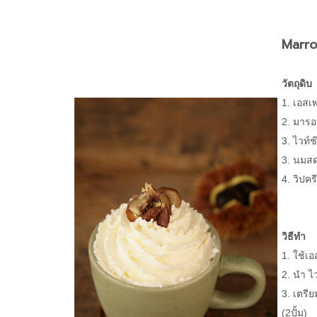
Marro
วัตถุดิบ
1. เอ
2. มาร
3. ไวท
3. 
4. วิปค
วิธีทำ
1. ใช้เ
2. นำ ไ
3. เตรี
(2ปั้ม