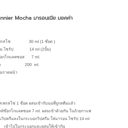
nnier Mocha มารอนเนีย มอคค่า
สเพรสโซ่ 30 ml (1 ซ๊อต )
อน ไซรัป 14 ml (2ปั้ม)
์ช๊อกโกแลตซอส 7 ml.
นมสด 200 ml.
รีมราดหน้า
อสเพรสโซ่ 1 ช๊อต ผสมเข้ากับนมที่ถูกสตีมแล้ว
วท์ช๊อกโกแลตซอส 7 ml. ผสมเข้าด้วยกัน ในถ้วยกาแฟ
ยมวิปครีมลงในกระบอกวิปครีม ใส่มารอน ไซรัป 14 ml
) เข้าไปในกระบอกและผสมให้เข้ากัน