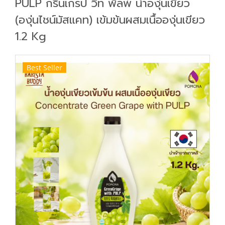
PULP กรีนเกรป วิท พัลพ์ น้ำองุ่นเขียว
(องุ่นไชน์มัสแคท) เข้มข้นผสมเนื้อองุ่นเขียว
1.2 Kg
Best Seller