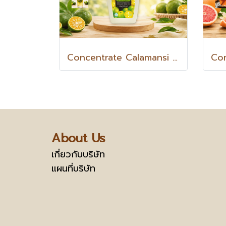
Concentrate Calamansi with PULP คาลามันซี น้ำส้มจี๊ดเข้มข้น ผสมเนื้อส้มจี๊ด 1.2 kg
About Us
เกี่ยวกับบริษัท
แผนที่บริษัท