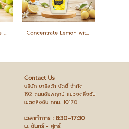
[ใหม่ล่าสุด] Concentrate Green Grape (Shine Muscat Grape) with PULP กรีนเกรป วิท พัลพ์ น้ำองุ่นเขียว (องุ่นไชน์มัสแคท) เข้มข้นผสมเนื้อองุ่นเขียว 1.2 Kg
Concentrate Lemon with PULP เลมอน วิท พัลพ์ น้ำเลมอนเข้มข้นผสมเนื้อเลมอน 1.2 Kg.
Contact Us
บริษัท บาริสต้า บัดดี้ จำกัด
192 ถนนชัยพฤกษ์ แขวงตลิ่งชัน
เขตตลิ่งชัน กทม. 10170
เวลาทำการ : 8:30–17:30
น.
จันทร์ - ศุกร์