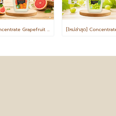
Concentrate Grapefruit with PULP เกรปฟรุต วิท พัลพ์ น้ำเกรปฟรุตเข้มข้นผสมเนื้อเกรปฟรุต 1.2 Kg.