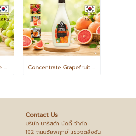
[ใหม่ล่าสุด] Concentrate Green Grape (Shine Muscat Grape) with PULP กรีนเกรป วิท พัลพ์ น้ำองุ่นเขียว (องุ่นไชน์มัสแคท) เข้มข้นผสมเนื้อองุ่นเขียว 1.2 Kg
Concentrate Grapefruit with PULP เกรปฟรุต วิท พัลพ์ น้ำเกรปฟรุตเข้มข้นผสมเนื้อเกรปฟรุต 1.2 Kg.
Contact Us
บริษัท บาริสต้า บัดดี้ จำกัด
192 ถนนชัยพฤกษ์ แขวงตลิ่งชัน