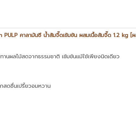
P คาลามันซี น้ำส้มจี๊ดเข้มข้น ผสมเนื้อส้มจี๊ด 1.2 kg [
อนทานผลไม้สดจากธรรมชาติ เข้มข้นแม้ใช้เพียงนิดเดียว
สึกสดชื่นเปรี้ยวอมหวาน