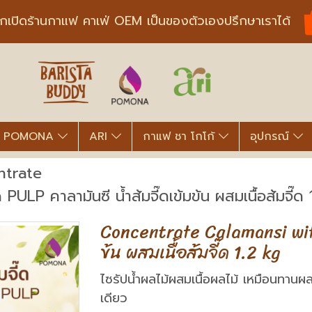
ากเปิดร้านกาแฟ คาเฟ่ OEM เป็นของตัวเองปรึกษาเราได้
POMONA
ARI
กาแฟ ชา โกโก้
อุปกรณ์
ntrate
P คาลามันซี น้ำส้มจี๊ดเข้มข้น ผสมเนื้อส้มจี๊ด 
Concentrate Calamansi with
ข้น ผสมเนื้อส้มจี๊ด 1.2 kg
ไซรัปน้ำผลไม้ผสมเนื้อผลไม้ เหมือนทานผล
เดียว