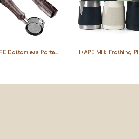
IKAPE Bottomless Portafilter Colorful Wooden Handle-Hhantom ก้านชงแบบไม่มีทางน้ำไหล หัว E61 สี Shadow Black ขนาด 58 mm