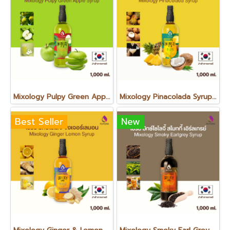
Mixology Pulpy Green Apple Syrup ไซรัป มิกซ์โซโลจี้ กรีนแอปเปิ้ล
Mixology Pinacolada Syrup ไซรัป มิกซ์โซโลจี้ พินาโคลาดา
Best Seller
New