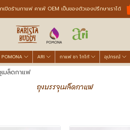
ากเปิดร้านกาแฟ คาเฟ่ OEM เป็นของตัวเองปรึกษาเราได้
POMONA
ARI
กาแฟ ชา โกโก้
อุปกรณ์
จุเมล็ดกาแฟ
ถุงบรรจุเมล็ดกาแฟ