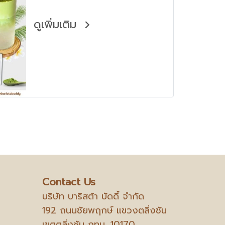
อร่อย ชื่นใจ
ดูเพิ่มเติม
Contact Us
บริษัท บาริสต้า บัดดี้ จำกัด
192 ถนนชัยพฤกษ์ แขวงตลิ่งชัน
เขตตลิ่งชัน กทม. 10170