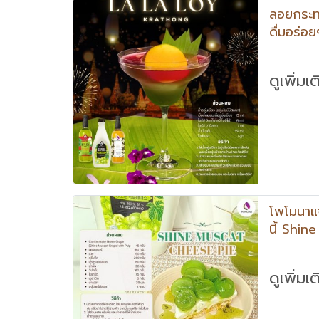
ลอยกระทง
ดื่มอร่อ
KRATH
ดูเพิ่มเ
โพโมนาแ
นี้ Shi
ดูเพิ่มเ