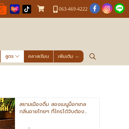
063-469-4222
สูตร
คลาสเรียน
เพิ่มเติม
สยามเมืองดื่ม สองเมนูม็อกเทล
กลิ่นอายไทยๆ ที่ใครได้จิบต้อง
อมยิ้มตาม เมี่ยงคำ ม็อกเทล และ
ขนมถ้วย ม็อกเทล