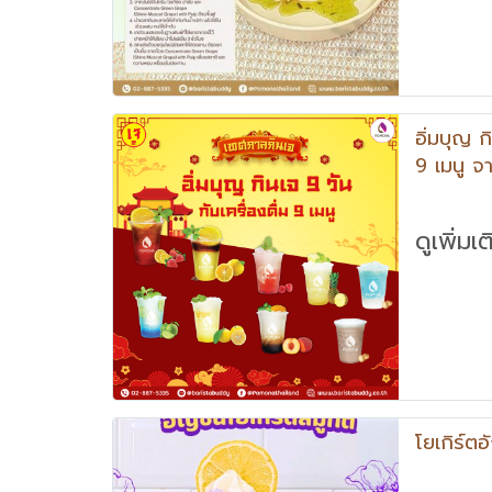
อิ่มบุญ ก
9 เมนู 
ดูเพิ่มเ
โยเกิร์ตอ