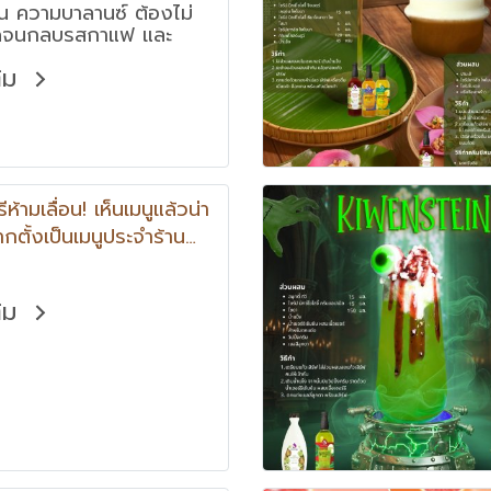
ิ่น ความบาลานซ์ ต้องไม่
ดจนกลบรสกาแฟ และ
ทำให้ลูกค้าจำได้
ติม
ีห้ามเลื่อน! เห็นเมนูแล้วน่า
กตั้งเป็นเมนูประจำร้าน
ื่มตระกูลเบอร์รี" มาทีไร
ดใจไม่สั่งไม่ได้ จัดไปเลย
ติม
้งน่ารักทั้งอร่อย