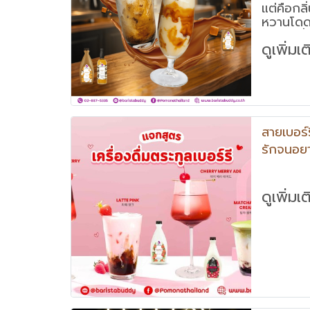
แต่คือกล
หวานโด
รสชาติที่
ดูเพิ่มเ
สายเบอร์ร
รักจนอยา
"เครื่องด
ลูกค้าก็อ
ดูเพิ่มเ
4 เมนู ทั