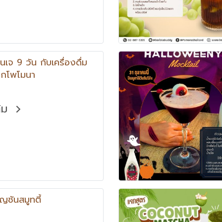
ินเจ 9 วัน กับเครื่องดื่ม
จากโพโมนา
ติม
ัญชันสมูทตี้