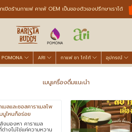
ากเปิดร้านกาแฟ คาเฟ่ OEM เป็นของตัวเองปรึกษาเราได้
POMONA
ARI
กาแฟ ชา โกโก้
อุปกรณ์
เมนูเครื่องดื่มแนะนำ
ราเมลและซอสคาราเมลโพ
มนูไหนก็อร่อย
กำลังมองหา คาราเมล
ที่ต่างไม่ใช่แค่ความหวาน